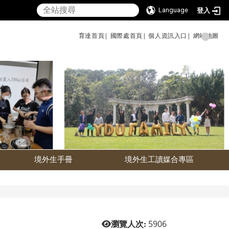
Language
登入
育達首頁|
國際處首頁|
個人資訊入口|
網站地圖
境外生手冊
境外生工讀媒合專區
5906
瀏覽人次: