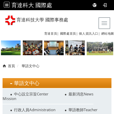
育達科大 國際處
育達科技大學 國際事務處
Tog
育達首頁|
國際處首頁|
個人資訊入口|
網站地圖
首頁
華語文中心
華語文中心
中心設立宗旨Center
最新消息News
Mission
行政人員Administration
華語教師Teacher