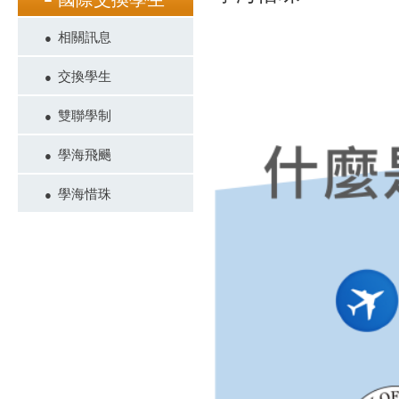
相關訊息
交換學生
雙聯學制
學海飛颺
學海惜珠