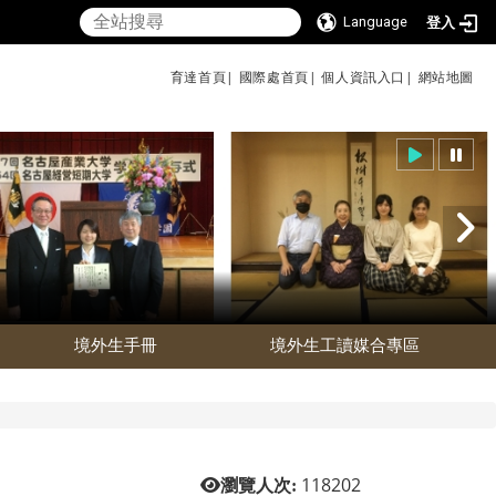
Language
登入
育達首頁|
國際處首頁|
個人資訊入口|
網站地圖
境外生手冊
境外生工讀媒合專區
118202
瀏覽人次: