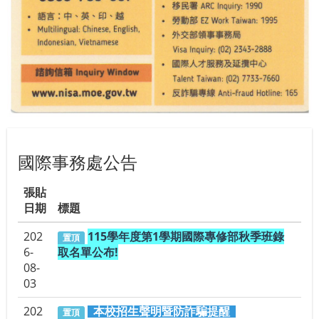
國際事務處公告
張貼
日期
標題
202
115學年度第1學期國際專修部秋季班錄
置頂
6-
取名單公布!
08-
03
202
本校招生聲明暨防詐騙提醒
置頂