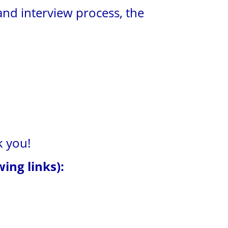
nd interview process, the
k you!
ing links):