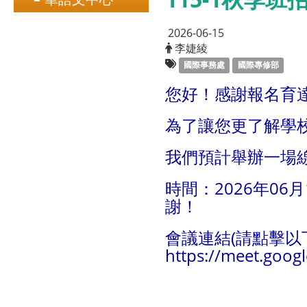
2026-06-15
李婕綾
國際事務處
國際專修部
您好！感謝報名育
為了讓您更了解學
我們預計舉辦一場
時間：2026年06月1
謝！
會議連結(請點擊以下
https://meet.goog