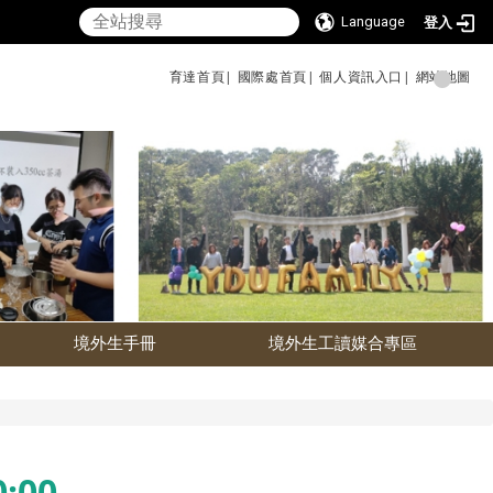
Language
登入
育達首頁|
國際處首頁|
個人資訊入口|
網站地圖
境外生手冊
境外生工讀媒合專區
:00