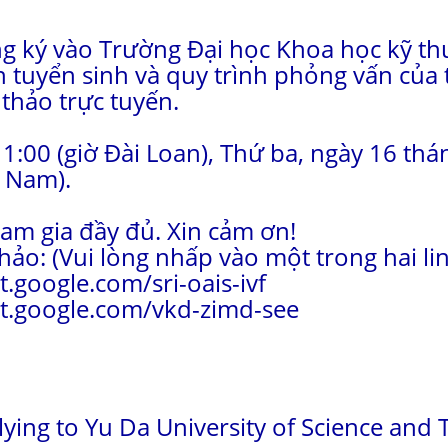
 ký vào Trường Đại học Khoa học kỹ thu
n tuyển sinh và quy trình phỏng vấn của 
thảo trực tuyến.
 11:00 (giờ Đài Loan), Thứ ba, ngày 16 th
t Nam).
am gia đầy đủ. Xin cảm ơn!
thảo: (Vui lòng nhấp vào một trong hai li
t.google.com/sri-oais-ivf
et.google.com/vkd-zimd-see
ying to Yu Da University of Science and 