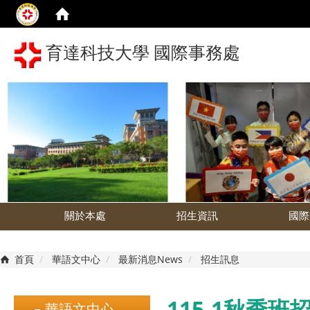
育達科技大學 國際事務處
關於本處
招生資訊
國際
首頁
華語文中心
最新消息News
招生訊息
115-1秋季班招
華語文中心