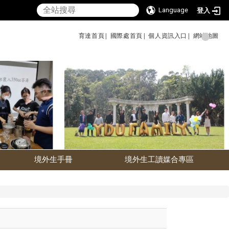
Language
登入
育達首頁|
國際處首頁|
個人資訊入口|
網站地圖
境外生手冊
境外生工讀媒合專區