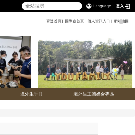
Language
登入
育達首頁|
國際處首頁|
個人資訊入口|
網站地圖
境外生手冊
境外生工讀媒合專區