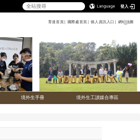
Language
登入
育達首頁|
國際處首頁|
個人資訊入口|
網站地圖
境外生手冊
境外生工讀媒合專區