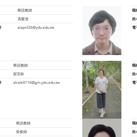
華語教師
職
馮愛淩
姓
件
aiapril26@ydu.edu.tw
電
華語教師
職
賀宮鈴
姓
件
alrale0116@gm.ydu.edu.tw
電
華語教師
職
張俊娟
姓