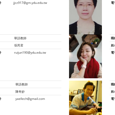
件
jjcz917@gm.ydu.edu.tw
電
華語教師
職
張芮君
姓
件
ruijun190@ydu.edu.tw
電
華語教師
職
陳奇妙
姓
件
yaellech@gmail.com
電