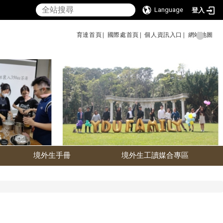
Language
登入
育達首頁|
國際處首頁|
個人資訊入口|
網站地圖
境外生手冊
境外生工讀媒合專區