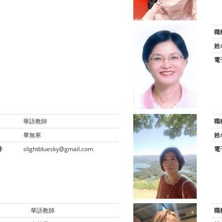
職
姓
電
華語教師
職
畢無寒
姓
件
slightbluesky@gmail.com
電
華語教師
職