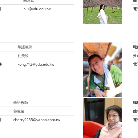
陳薏如
姓
件
niu@ydu.edu.tw
電
華語教師
職
孔美綾
姓
件
kong712@ydu.edu.tw
電
華語教師
職
郭琬綾
姓
件
cherry9235@yahoo.com.tw
電